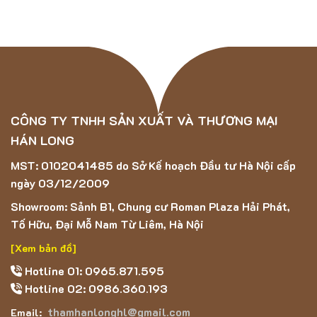
Thông số kỹ thuật của mẫu thảm ASTEN-
21210A
Chất liệu: 100% Polypropylene
Chiều cao sợi: 10mm
Trọng lượng : 2250g/m2
Bề mặt thảm sờ vào mềm, dày dặn,
CÔNG TY TNHH SẢN XUẤT VÀ THƯƠNG MẠI
HÁN LONG
Họa tiết cắt tỉa nông và nhỏ, tông màu xám
MST: 0102041485 do Sở Kế hoạch Đầu tư Hà Nội cấp
ngày 03/12/2009
Showroom: Sảnh B1, Chung cư Roman Plaza Hải Phát,
Tố Hữu, Đại Mỗ Nam Từ Liêm, Hà Nội
[Xem bản đồ]
Hotline 01: 0965.871.595
Hotline 02: 0986.360.193
thamhanlonghl@gmail.com
Email: