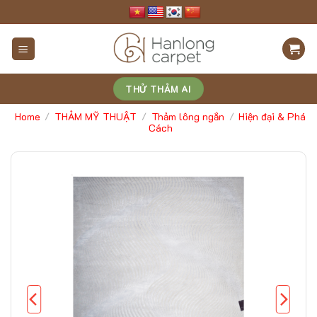
Skip
to
content
THỬ THẢM AI
Home
THẢM MỸ THUẬT
Thảm lông ngắn
Hiện đại & Phá
/
/
/
Cách