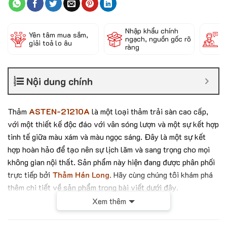
Nhập khẩu chính
Đ
Yên tâm mua sắm,
ngạch, nguồn gốc rõ
k
giải toả lo âu
ràng
c
Nội dung chính
Thảm
ASTEN-21210A
là một loại thảm trải sàn cao cấp,
với một thiết kế độc đáo với vân sóng lượn và một sự kết hợp
tinh tế giữa màu xám và màu ngọc sáng. Đây là một sự kết
hợp hoàn hảo để tạo nên sự lịch lãm và sang trọng cho mọi
không gian nội thất. Sản phẩm này hiện đang được phân phối
trực tiếp bởi
Thảm Hán Long
. Hãy cùng chúng tôi khám phá
thêm chi tiết về sản phẩm trong bài viết dưới đây.
Xem thêm