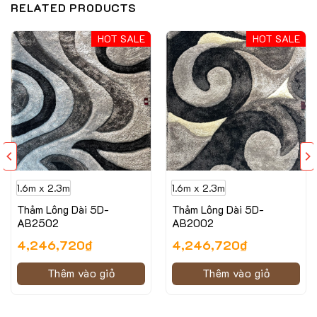
RELATED PRODUCTS
HOT SALE
HOT SALE
1.6m x 2.3m
1.6m x 2.3m
Thảm Lông Dài 5D-
Thảm Lông Dài 5D-
AB2502
AB2002
4,246,720
₫
4,246,720
₫
Thêm vào giỏ
Thêm vào giỏ
Hình ảnh minh họa của mẫu thảm ASTEN-21210A