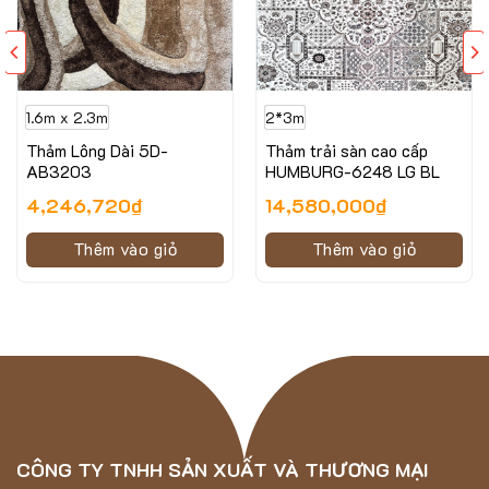
1.6m x 2.3m
2*3m
Thảm Lông Dài 5D-
Thảm trải sàn cao cấp
Thông số kỹ thuật của mẫu thảm Lông Dài HLYP18119 –
AB3203
HUMBURG-6248 LG BL
04
4,246,720
₫
14,580,000
₫
Chất liệu: Sợi Strech + lụa 150D + lụa 1200D
Thêm vào giỏ
Thêm vào giỏ
Chiều cao sợi: 45mm
Trọng lượng : 2600g/m2
Thảm sợi lông dài, đầu xù mềm mịn
Thích hợp trải phòng ngủ, phòng khách
CÔNG TY TNHH SẢN XUẤT VÀ THƯƠNG MẠI