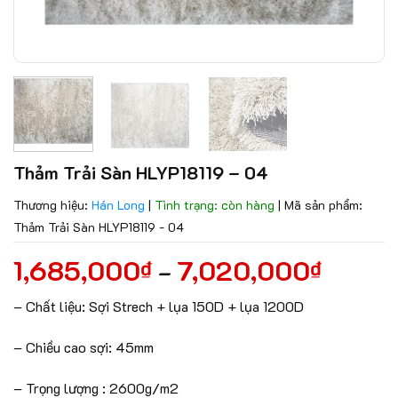
Thảm Trải Sàn HLYP18119 – 04
Thương hiệu:
Hán Long
|
Tình trạng: còn hàng
|
Mã sản phẩm:
Thảm Trải Sàn HLYP18119 - 04
1,685,000
7,020,000
₫
₫
–
– Chất liệu: Sợi Strech + lụa 150D + lụa 1200D
– Chiều cao sợi: 45mm
– Trọng lượng : 2600g/m2