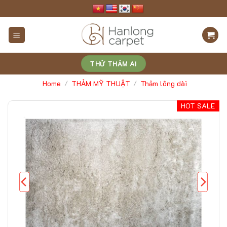
Skip
to
content
THỬ THẢM AI
Home
THẢM MỸ THUẬT
Thảm lông dài
/
/
HOT SALE