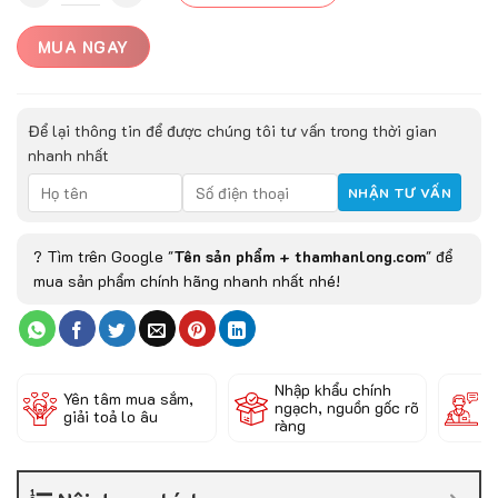
MUA NGAY
Để lại thông tin để được chúng tôi tư vấn trong thời gian
nhanh nhất
? Tìm trên Google "
Tên sản phẩm + thamhanlong.com
" để
mua sản phẩm chính hãng nhanh nhất nhé!
Nhập khẩu chính
Đ
Yên tâm mua sắm,
ngạch, nguồn gốc rõ
k
giải toả lo âu
ràng
c