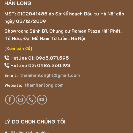
HÁN LONG
MST: 0102041485 do Sở Kế hoạch Đầu tư Hà Nội cấp
ngày 03/12/2009
Showroom: Sảnh B1, Chung cư Roman Plaza Hải Phát,
Tố Hữu, Đại Mỗ Nam Từ Liêm, Hà Nội
[Xem bản đồ]
Hotline 01: 0965.871.595
Hotline 02: 0986.360.193
thamhanlonghl@gmail.com
Email:
thamhanlong.com
Website:
Thảm Hán Long – Thảm Lông HLYP18119-04
Đặc điểm nổi bật của mẫu thảm Lông Dài HLYP18119 –
04
LÝ DO CHỌN CHÚNG TÔI
Thảm Lông Dài
HLYP18119 – 04
có màu trắng gạo,
tạo
cho căn nhà một phong cách hiện đại, đơn giản, phù hợp
18 năm kinh nghiệm