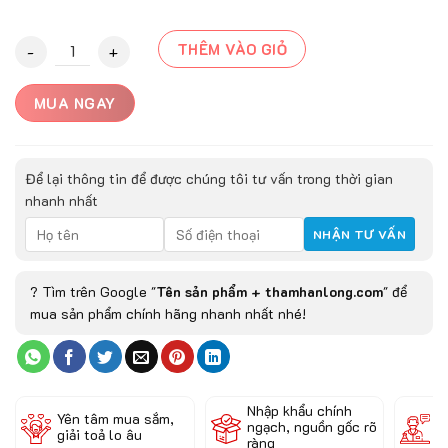
Thảm tròn Bergen-21442 quantity
THÊM VÀO GIỎ
MUA NGAY
Để lại thông tin để được chúng tôi tư vấn trong thời gian
nhanh nhất
? Tìm trên Google "
Tên sản phẩm + thamhanlong.com
" để
mua sản phẩm chính hãng nhanh nhất nhé!
Nhập khẩu chính
Đ
Yên tâm mua sắm,
ngạch, nguồn gốc rõ
k
giải toả lo âu
ràng
c