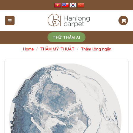
Skip
to
content
THỬ THẢM AI
Home
THẢM MỸ THUẬT
Thảm lông ngắn
/
/