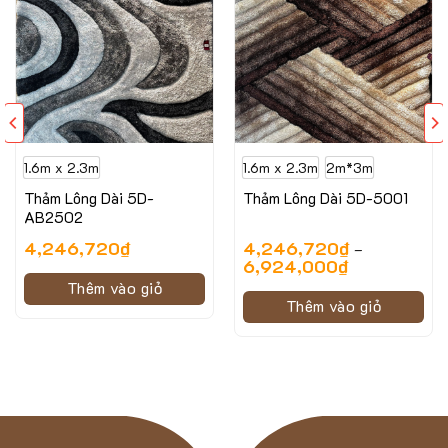
1.6m x 2.3m
1.6m x 2.3m
2m*3m
Thảm Lông Dài 5D-
Thảm Lông Dài 5D-5001
AB2502
4,246,720
₫
4,246,720
₫
–
6,924,000
₫
Thêm vào giỏ
Hình ảnh minh họa của thảm tròn Bergen-21442
Thêm vào giỏ
Thông số kỹ thuật của thảm tròn Bergen-
21442
Bảng thông số kỹ thuật của sản phẩm: