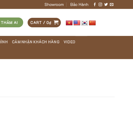
Showroom
Bảo Hành
 THẢM AI
CART /
0
₫
RÌNH
CẢM NHẬN KHÁCH HÀNG
VIDEO