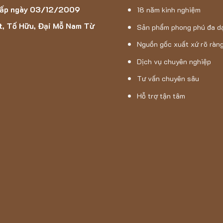
cấp ngày 03/12/2009
CÔNG TY TNHH SẢN XUẤT VÀ THƯƠNG MẠI HÁN LONG
18 năm kinh nghiệm
t, Tố Hữu, Đại Mỗ Nam Từ
Sản phẩm phong phú đa d
nh: Tầng 2 & tầng 4, tòa B2, Roman Plaza, Tố Hữu, Nam Từ 
Nguồn gốc xuất xứ rõ ràn
 B1, Chung cư Roman Plaza Hải Phát, Tố Hữu, Đại Mỗ Nam T
Dịch vụ chuyên nghiệp
Đường dây nóng 01:
0965.871.595
Tư vấn chuyên sâu
Hỗ trợ tận tâm
Đường dây nóng 02:
0986.360.193