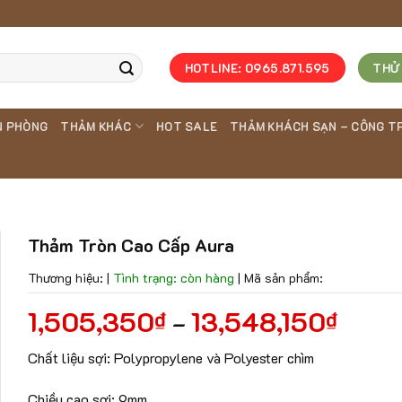
HOTLINE: 0965.871.595
THỬ
N PHÒNG
THẢM KHÁC
HOT SALE
THẢM KHÁCH SẠN – CÔNG T
Thảm Tròn Cao Cấp Aura
Thương hiệu:
|
Tình trạng: còn hàng
|
Mã sản phẩm:
1,505,350
13,548,150
₫
₫
–
Chất liệu sợi: Polypropylene và Polyester chìm
Chiều cao sợi: 9mm