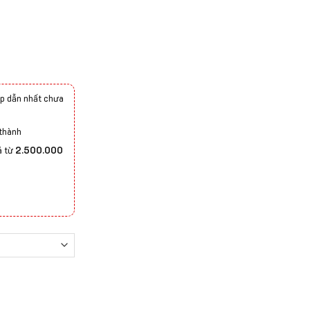
p dẫn nhất chưa
 thành
á từ
2.500.000