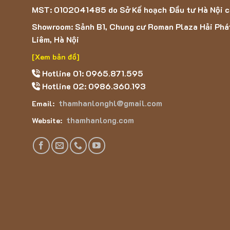
MST: 0102041485 do Sở Kế hoạch Đầu tư Hà Nội 
Showroom: Sảnh B1, Chung cư Roman Plaza Hải Phá
Trụ sở chí
Liêm, Hà Nội
Showroom: Sảnh
[Xem bản đồ]
Hotline 01: 0965.871.595
Hotline 02: 0986.360.193
thamhanlonghl@gmail.com
Email:
thamhanlong.com
Website: