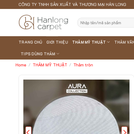
Skip
CÔNG TY TNHH SẢN XUẤT VÀ THƯƠNG MẠI HÁN LONG
to
content
Search
for:
TRANG CHỦ
GIỚI THIỆU
THẢM MỸ THUẬT
THẢM VĂ
TIPS DÙNG THẢM
Home
THẢM MỸ THUẬT
Thảm tròn
/
/