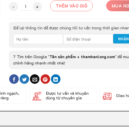
Thảm Tròn Cao Cấp Aura quantity
THÊM VÀO GIỎ
MUA N
Để lại thông tin để được chúng tôi tư vấn trong thời gian nha
? Tìm trên Google "
Tên sản phẩm + thamhanlong.com
" để m
chính hãng nhanh nhất nhé!
ính ngạch,
Được tư vấn và khuyên
Giao h
 ràng
dùng từ chuyên gia