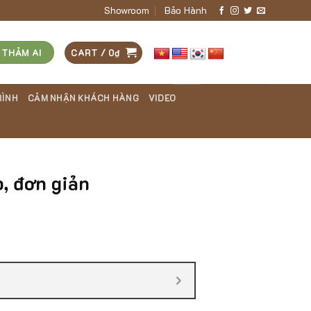
Showroom
Bảo Hành
 THẢM AI
CART /
0
₫
RÌNH
CẢM NHẬN KHÁCH HÀNG
VIDEO
, đơn giản