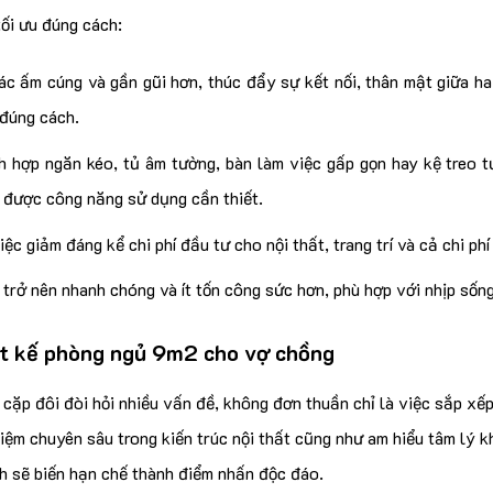
tối ưu đúng cách:
c ấm cúng và gần gũi hơn, thúc đẩy sự kết nối, thân mật giữa ha
 đúng cách.
h hợp ngăn kéo, tủ âm tường, bàn làm việc gấp gọn hay kệ treo t
được công năng sử dụng cần thiết.
iệc giảm đáng kể chi phí đầu tư cho nội thất, trang trí và cả chi p
 trở nên nhanh chóng và ít tốn công sức hơn, phù hợp với nhịp sốn
ết kế phòng ngủ 9m2 cho vợ chồng
ặp đôi đòi hỏi nhiều vấn đề, không đơn thuần chỉ là việc sắp xếp,
iệm chuyên sâu trong kiến trúc nội thất cũng như am hiểu tâm lý k
h sẽ biến hạn chế thành điểm nhấn độc đáo.