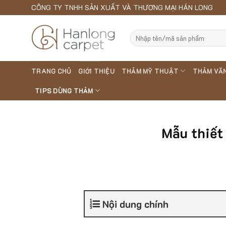
Skip
CÔNG TY TNHH SẢN XUẤT VÀ THƯƠNG MẠI HÁN LONG
to
content
Search
for:
TRANG CHỦ
GIỚI THIỆU
THẢM MỸ THUẬT
THẢM VĂ
TIPS DÙNG THẢM
Mẫu thiết
Nội dung chính