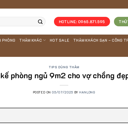
HOTLINE: 0965.871.595
THỬ
N PHÒNG
THẢM KHÁC
HOT SALE
THẢM KHÁCH SẠN – CÔNG T
TIPS DÙNG THẢM
 kế phòng ngủ 9m2 cho vợ chồng đẹp
POSTED ON
05/07/2025
BY
HANLONG