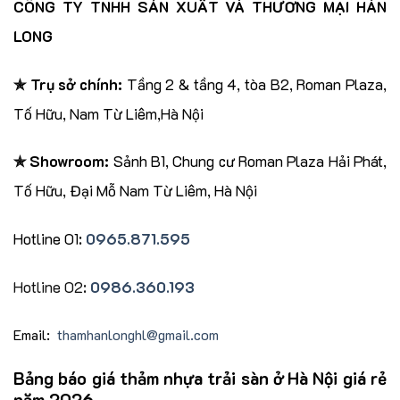
CÔNG TY TNHH SẢN XUẤT VÀ THƯƠNG MẠI HÁN
LONG
✯ Trụ sở chính:
Tầng 2 & tầng 4, tòa B2, Roman Plaza,
Tố Hữu, Nam Từ Liêm,Hà Nội
✯
Showroom:
Sảnh B1, Chung cư Roman Plaza Hải Phát,
Tố Hữu, Đại Mỗ Nam Từ Liêm, Hà Nội
Hotline 01:
0965.871.595
Hotline 02:
0986.360.193
Email:
thamhanlonghl@gmail.com
Bảng báo giá thảm nhựa trải sàn ở Hà Nội giá rẻ
năm 2026