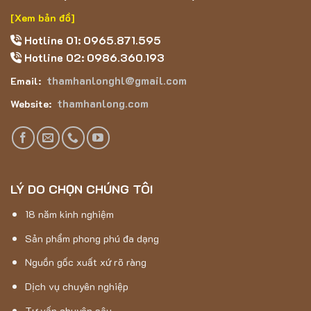
[Xem bản đồ]
Hotline 01: 0965.871.595
Hotline 02: 0986.360.193
thamhanlonghl@gmail.com
Email:
thamhanlong.com
Website:
Thông số kỹ thuật của sản phẩm
LÝ DO CHỌN CHÚNG TÔI
Đặc điểm nổi bật của mẫu thảm chùi chân B3
loại 2
18 năm kinh nghiệm
Thảm chùi chân B3 loại 2
có khả năng xuất sắc trong
Sản phẩm phong phú đa dạng
việc thấm nước và tiện ích giặt nhanh khô. Không còn phải
Nguồn gốc xuất xứ rõ ràng
lo lắng về vấn đề nước làm ướt sàn nhà và quá trình giặt
Dịch vụ chuyên nghiệp
thảm trở nên đơn giản và tiện lợi hơn bao giờ hết.
Tư vấn chuyên sâu