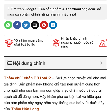
? Tìm trên Google "
Tên sản phẩm + thamhanlong.com
" để
mua sản phẩm chính hãng nhanh nhất nhé!
Nhập khẩu chính
Đ
Yên tâm mua sắm,
ngạch, nguồn gốc rõ
k
giải toả lo âu
ràng
c
Nội dung chính
Thảm chùi chân B3 loại 2
– Sự lựa chọn tuyệt vời cho mọi
gia đình. Sản phẩm này không chỉ tạo nên sự ấm cúng hơn
cho ngôi nhà của bạn mà còn giúp việc chăm sóc và duy trì
sạch sẽ dễ dàng hơn. Hãy khám phá sự tiện lợi và hiệu quả
của sản phẩm này ngay hôm nay thông qua bài viết dưới đây
của
Thảm Hán Long
.