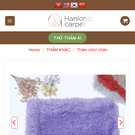
Skip
to
content
THỬ THẢM AI
Home
THẢM KHÁC
Thảm chùi chân
/
/