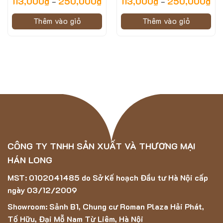
113,000
₫
250,000
₫
113,000
₫
250,000
₫
–
–
Hình ảnh minh họa của mẫu thảm chùi chân B3 loại 2
Thêm vào giỏ
Thêm vào giỏ
Thông số kỹ thuật của mẫu thảm chùi chân B3
loại 2
Màu sắc: 7 mẫu
Kích thước: 40x60cm
Độ dày: 3,5 cm – 6 cm
CÔNG TY TNHH SẢN XUẤT VÀ THƯƠNG MẠI
HÁN LONG
MST: 0102041485 do Sở Kế hoạch Đầu tư Hà Nội cấp
ngày 03/12/2009
Showroom: Sảnh B1, Chung cư Roman Plaza Hải Phát,
Tố Hữu, Đại Mỗ Nam Từ Liêm, Hà Nội