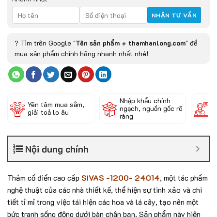
? Tìm trên Google "
Tên sản phẩm + thamhanlong.com
" để
mua sản phẩm chính hãng nhanh nhất nhé!
Nhập khẩu chính
Đ
Yên tâm mua sắm,
ngạch, nguồn gốc rõ
k
giải toả lo âu
ràng
c
Nội dung chính
Thảm cổ điển cao cấp
SIVAS -1200- 24014
, một tác phẩm
nghệ thuật của các nhà thiết kế, thể hiện sự tinh xảo và chi
tiết tỉ mỉ trong việc tái hiện các hoa và lá cây, tạo nên một
bức tranh sống động dưới bàn chân bạn. Sản phẩm này hiện