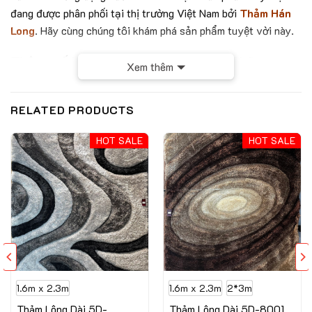
đang được phân phối tại thị trường Việt Nam bởi
Thảm Hán
Long
. Hãy cùng chúng tôi khám phá sản phẩm tuyệt vời này.
Thông số kỹ thuật của mẫu thảm SIVAS
Xem thêm
-1200- 2414
Chất liệu: Acrylic
RELATED PRODUCTS
Điểm dệt: 2.880.000
HOT SALE
HOT SALE
Chiều cao sợi: 7mm
Trọng lượng: 2700g/m2
Sản xuất tại Iran
1.6m x 2.3m
1.6m x 2.3m
2*3m
Thảm Lông Dài 5D-
Thảm Lông Dài 5D-8001