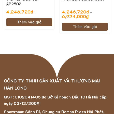
AB2502
4,246,720
₫
4,246,720
₫
–
6,924,000
₫
Thêm vào giỏ
Thêm vào giỏ
Hình ảnh minh họa của mẫu thảm SIVAS -1200- 2414
CÔNG TY TNHH SẢN XUẤT VÀ THƯƠNG MẠI
HÁN LONG
Đặc điểm nổi bật của mẫu thảm
SIVAS -1200-
MST: 0102041485 do Sở Kế hoạch Đầu tư Hà Nội cấp
2414
ngày 03/12/2009
Thảm
SIVAS -1200- 2414
được chế tạo từ vật liệu
Showroom: Sảnh B1, Chung cư Roman Plaza Hải Phát,