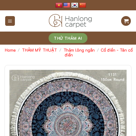
Skip
to
content
THỬ THẢM AI
Home
THẢM MỸ THUẬT
Thảm lông ngắn
Cổ điển - Tân cổ
/
/
/
điển