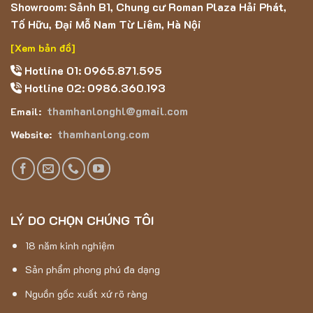
Mật độ dệt: 1200*3600
Showroom: Sảnh B1, Chung cư Roman Plaza Hải Phát,
Tố Hữu, Đại Mỗ Nam Từ Liêm, Hà Nội
Phong cách cổ điển
[Xem bản đồ]
Sản xuất ở Iran
Hotline 01: 0965.871.595
Hotline 02: 0986.360.193
thamhanlonghl@gmail.com
Email:
thamhanlong.com
Website:
LÝ DO CHỌN CHÚNG TÔI
18 năm kinh nghiệm
Sản phẩm phong phú đa dạng
Nguồn gốc xuất xứ rõ ràng