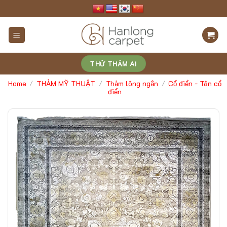
Skip
to
content
THỬ THẢM AI
Home
THẢM MỸ THUẬT
Thảm lông ngắn
Cổ điển - Tân cổ
/
/
/
điển