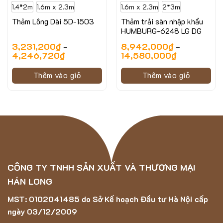
1.4*2m
1.6m x 2.3m
1.6m x 2.3m
2*3m
Thảm Lông Dài 5D-1503
Thảm trải sàn nhập khẩu
HUMBURG-6248 LG DG
3,231,200
₫
8,942,000
₫
–
–
4,246,720
₫
14,580,000
₫
Thêm vào giỏ
Thêm vào giỏ
Hình ảnh minh họa của mẫu thảm SIVAS-2335
Thông số kỹ thuật của mẫu thảm SIVAS-2335
CÔNG TY TNHH SẢN XUẤT VÀ THƯƠNG MẠI
Chất liệu: Acrylic Cotton
HÁN LONG
Chiều cao sợi: 9mm
MST: 0102041485 do Sở Kế hoạch Đầu tư Hà Nội cấp
Trọng lượng tổng : 3000g/m2
ngày 03/12/2009