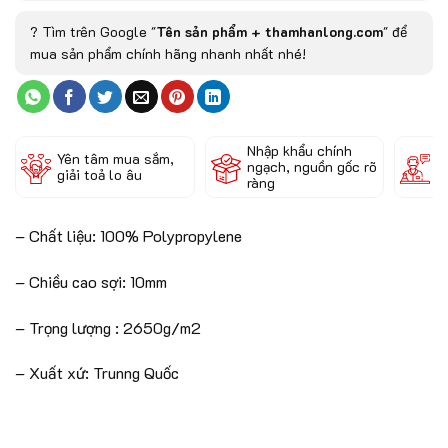
? Tìm trên Google "
Tên sản phẩm + thamhanlong.com
" để
mua sản phẩm chính hãng nhanh nhất nhé!
Nhập khẩu chính
Đ
Yên tâm mua sắm,
ngạch, nguồn gốc rõ
k
giải toả lo âu
ràng
c
– Chất liệu: 100% Polypropylene
– Chiều cao sợi: 10mm
– Trọng lượng : 2650g/m2
– Xuất xứ: Trunng Quốc