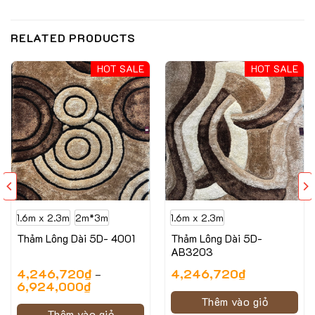
RELATED PRODUCTS
HOT SALE
HOT SALE
1.6m x 2.3m
2m*3m
1.6m x 2.3m
Thảm Lông Dài 5D- 4001
Thảm Lông Dài 5D-
AB3203
4,246,720
₫
4,246,720
₫
–
6,924,000
₫
Thêm vào giỏ
Thêm vào giỏ