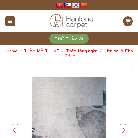
Skip
to
content
THỬ THẢM AI
Home
THẢM MỸ THUẬT
Thảm lông ngắn
Hiện đại & Phá
/
/
/
Cách