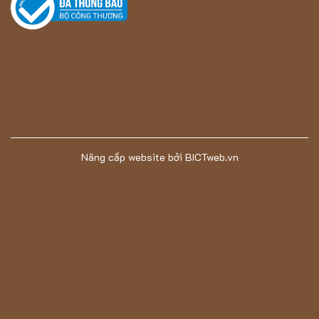
Nâng cấp website
bởi
BICTweb.vn
Sản phẩm được làm chất liệu 100% Polypropylene cao cấp
giúp tăng tính thẩm mỹ và độ bền
Ứng dụng thực tiễn của mẫu thảm ASTEN-
2001C