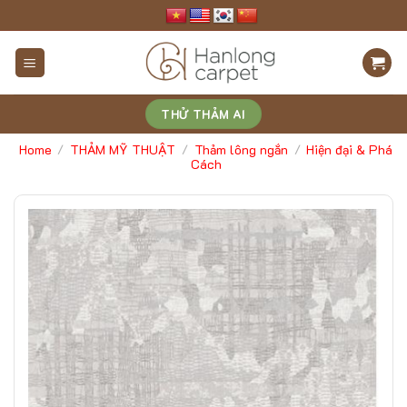
Skip
to
content
THỬ THẢM AI
Home
THẢM MỸ THUẬT
Thảm lông ngắn
Hiện đại & Phá
/
/
/
Cách