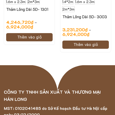
1.6m x 2.3m
2m*3m
1.4*2m
1.6m x 2.3m
Thảm Lông Dài 5D- 1301
2m*3m
Thảm Lông Dài 5D- 3003
4,246,720
₫
–
6,924,000
₫
3,231,200
₫
–
6,924,000
₫
Thêm vào giỏ
Thêm vào giỏ
Hình ảnh minh họa của mẫu thảm ASTEN-2001C
CÔNG TY TNHH SẢN XUẤT VÀ THƯƠNG MẠI
HÁN LONG
Thông số kỹ thuật của mẫu thảm trải sàn
ASTEN-2001C
MST: 0102041485 do Sở Kế hoạch Đầu tư Hà Nội cấp
ngày 03/12/2009