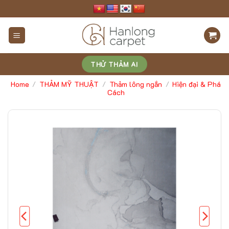
Skip
to
content
THỬ THẢM AI
Home
THẢM MỸ THUẬT
Thảm lông ngắn
Hiện đại & Phá
/
/
/
Cách