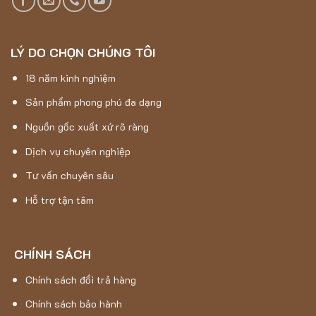
Với tính năng giặt máy thuận tiện, bạn có thể dễ dàng vệ
sinh sản phẩm một cách nhanh chóng và hiệu quả, tiết
kiệm thời gian.
LÝ DO CHỌN CHÚNG TÔI
Tính chất chống thấm nước và kháng tia UV của sợi giúp
18 năm kinh nghiệm
thảm
MANAVGAT-9202C
duy trì sự sạch sẽ và màu
sắc ổn định trong suốt quá trình sử dụng.
Sản phẩm phong phú đa dạng
Ngoài việc là vật trang trí, sản phẩm còn giúp giảm tiếng
Nguồn gốc xuất xứ rõ ràng
ồn và nguy cơ trượt, tạo môi trường sống an toàn và thoải
Dịch vụ chuyên nghiệp
mái cho gia đình.
Tư vấn chuyên sâu
Hỗ trợ tận tâm
CHÍNH SÁCH
Chính sách đổi trả hàng
Chính sách bảo hành