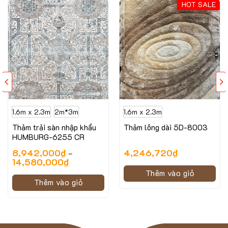
HOT SALE
1.6m x 2.3m
2m*3m
1.6m x 2.3m
Thảm trải sàn nhập khẩu
Thảm lông dài 5D-8003
HUMBURG-6255 CR
8,942,000
₫
4,246,720
₫
–
14,580,000
₫
Thêm vào giỏ
Thêm vào giỏ
Hình ảnh minh họa của mẫu thảm phòng khách
MANAVGAT-9202C
Thông số kỹ thuật của mẫu thảm phòng khách