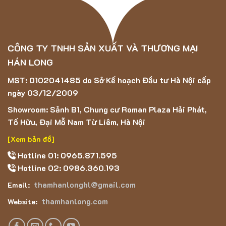
MANAVGAT-9202C
Chất liệu
100% Polypropylene
Chiều cao sợi
9 mm
CÔNG TY TNHH SẢN XUẤT VÀ THƯƠNG MẠI
Trọng lượng
1950g/m2
HÁN LONG
Bảng thông số kỹ thuật của sản phẩm
MST: 0102041485 do Sở Kế hoạch Đầu tư Hà Nội cấp
ngày 03/12/2009
Đặc điểm nổi bật của mẫu thảm MANAVGAT-
Showroom: Sảnh B1, Chung cư Roman Plaza Hải Phát,
9202C
Tố Hữu, Đại Mỗ Nam Từ Liêm, Hà Nội
Thảm trải sàn phòng khách
MANAVGAT-9202C
sử
[Xem bản đồ]
dụng 100% sợi Polypropylene, đảm bảo tính bền vững và
Hotline 01: 0965.871.595
không xù lông trong quá trình sử dụng, là một ưu điểm nổi
Hotline 02: 0986.360.193
bật của sản phẩm.
thamhanlonghl@gmail.com
Email:
Sợi Polypropylene được biết đến với khả năng chống bám
bụi hiệu quả, bảo vệ thảm khỏi các hạt bụi và bẩn bám
thamhanlong.com
Website:
trên bề mặt.