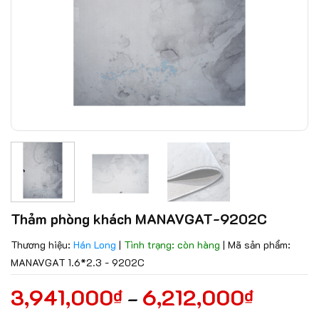
Thảm phòng khách MANAVGAT-9202C
Thương hiệu:
Hán Long
|
Tình trạng: còn hàng
|
Mã sản phẩm:
MANAVGAT 1.6*2.3 - 9202C
3,941,000
6,212,000
₫
₫
–