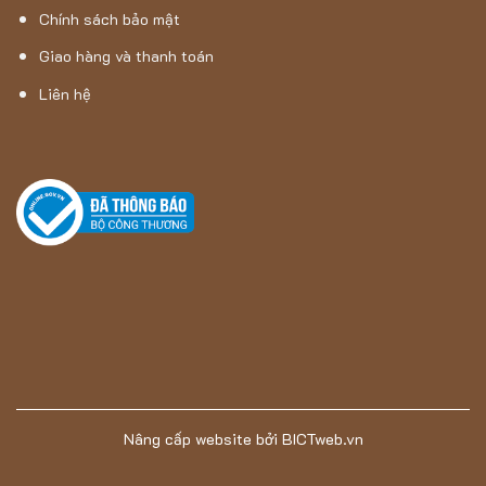
Chính sách bảo mật
Giao hàng và thanh toán
Liên hệ
Sản phẩm đảm bảo tính bền vững và không xù lông trong
quá trình sử dụng
Ứng dụng thực tiễn của mẫu thảm
MANAVGAT-9202C
Mẫu thảm
MANAVGAT-9202C
với gam màu trung tính và
Nâng cấp website
bởi
BICTweb.vn
tinh tế, tạo nên sự dịu nhẹ cho không gian nội thất. Sản phẩm
này không chỉ dễ dàng kết hợp với các đồ vật có gam màu