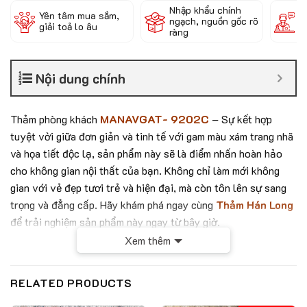
Nhập khẩu chính
Đ
Yên tâm mua sắm,
ngạch, nguồn gốc rõ
k
giải toả lo âu
ràng
c
Nội dung chính
Thảm phòng khách
MANAVGAT- 9202C
– Sự kết hợp
tuyệt vời giữa đơn giản và tinh tế với gam màu xám trang nhã
và họa tiết độc lạ, sản phẩm này sẽ là điểm nhấn hoàn hảo
cho không gian nội thất của bạn. Không chỉ làm mới không
gian với vẻ đẹp tươi trẻ và hiện đại, mà còn tôn lên sự sang
trọng và đẳng cấp. Hãy khám phá ngay cùng
Thảm Hán Long
để trải nghiệm sản phẩm này ngay từ bây giờ.
Xem thêm
RELATED PRODUCTS